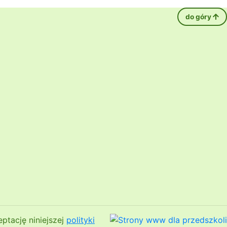
do góry
ptację niniejszej
polityki